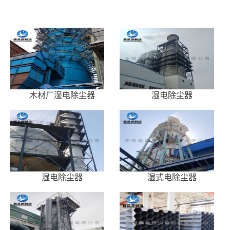
木材厂湿电除尘器
湿电除尘器
湿电除尘器
湿式电除尘器