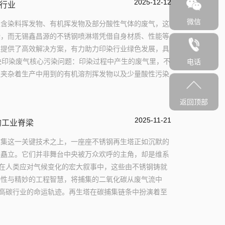
2025-12-12
行业
微信
生含染料挥发物、有机挥发物及部分酸性气体的废气，这
染，而无锡鑫昌源的不锈钢喷淋塔凭借自身材质、性能等
理提供了高效解决方案，有力助力印染行业绿色发展，具
解决印染废气核心污染问题：印染过程中产生的废气里，不
电话
还夹杂着生产中用到的有机溶剂挥发物以及少量酸性污染
返回顶部
2025-11-21
的工业脊梁
捕集这一关键技术之上，一座座不锈钢再生塔正如沉默的
然矗立。它们并非舞台中央被万众欢呼的主角，却是维系
。在人类应对气候变化的宏大叙事中，这些由不锈钢铸就
特性与精妙的工程智慧，将捕集的二氧化碳从废气流中
着高碳行业的命运轨迹。再生塔在碳捕集链条中扮演着至