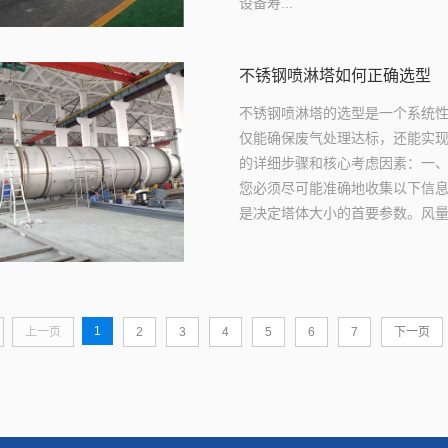
设备寿...
不锈钢喷淋塔如何正确选型
不锈钢喷淋塔的选型是一个系统
仅能确保废气处理达标，还能实
的详细步骤和核心考虑因素：一
您必须尽可能准确地收集以下信息：1
是决定塔体大小的首要参数。风量
1
上一页
2
3
4
5
6
7
下一页