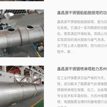
鑫昌源不锈钢船舶脱硫塔的功
鑫昌源不锈钢船舶脱硫塔，是为
化系统。它通过一系列精密的功
化，使其满足环保标准。其核心
实现高效的海水脱硫与废气洗涤。
自下而上进入脱硫塔，而与经过
程中，废...
鑫昌源不锈钢喷淋塔助力苏州
在工业环保要求日益严格的今天，
塔，成功解决了酸雾废气处理难
锈钢喷淋塔在电镀、化工、冶金
专业技术和丰富经验，为苏州电镀
塔：电镀酸雾治理的利器电镀行