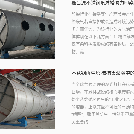
鑫昌源不锈钢喷淋塔助力印染
印染行业在染整等生产环节会产
些废气若直接排放会造成环境污
多方面优势，为该行业的废气治
体体现在以下几方面：1. 精准
仅有染料挥发形成的有害物质，
物。鑫...
不锈钢再生塔:碳捕集浪潮中
当全球气候治理的聚光灯打在碳
巨擘，在减排战役的核心地带巍
整个系统循环再生的“工业之肺”
的塔器，正以其坚不可摧的材质
“唤醒”，赋予其新生，悄然重塑
关重要的...