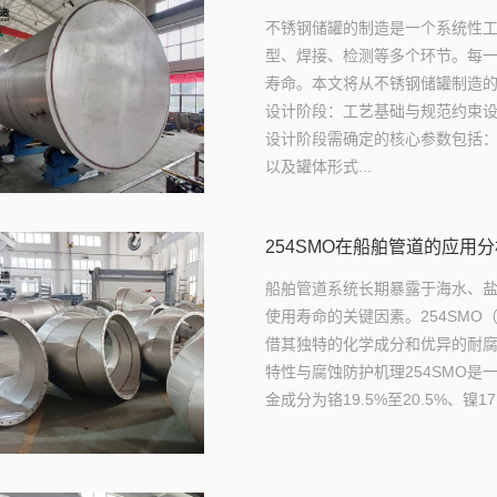
不锈钢储罐的制造是一个系统性
型、焊接、检测等多个环节。每
寿命。本文将从不锈钢储罐制造
设计阶段：工艺基础与规范约束
设计阶段需确定的核心参数包括
以及罐体形式...
254SMO在船舶管道的应用
船舶管道系统长期暴露于海水、
使用寿命的关键因素。254SMO（
借其独特的化学成分和优异的耐
特性与腐蚀防护机理254SMO
金成分为铬19.5%至20.5%、镍17.