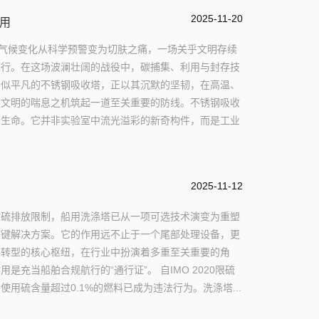
2025-11-20
用
当气候变化从科学预警变为切肤之痛，一场关乎文明存续
进行。在这场波澜壮阔的战役中，碳捕集、利用与封存技
看似平凡的不锈钢吸收塔，正以其沉默的坚韧，在高温、
类文明的喘息之机筑起一道至关重要的防线。不锈钢吸收
于生命。它并非实验室中流光溢彩的新奇构件，而是工业
2025-11-12
球硫排放限制，船用洗涤塔已从一项可选技术演变为重塑
关键解决方案。它的作用远不止于一个尾部处理设备，更
略转型的核心枢纽，在行业中扮演着多重至关重要的角
充当船舶合规航行的“通行证”。 自IMO 2020限硫
用硫含量超过0.1%的燃料已成为违法行为。洗涤塔...