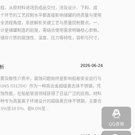
工程，从原材料进场到成品交付，涉及设计、下料、成
一个环节的工艺控制水平都直接影响储罐的终质量与使用
的全流程角度，系统解析关键工艺与质量控制要点。一、
设计是储罐制造的前提，需结合使用需求明确核心参数。
：储存介质的腐蚀性、温度、压力等特性，容积与尺寸，
2026-06-24
分析
盐雾及酸性介质中，腐蚀问题始终是影响船舶安全运行与
UNS S31254）作为一种高合金超级奥氏体不锈钢，凭
腐蚀性能，在船舶管道领域获得了日益广泛的应用。材料
是一种专为高氯离子环境设计的超级奥氏体不锈钢，主要合
5%至18.5%、钼6.0%至...
QQ咨询