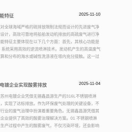
2025-11-10
能特征
应对全球海域严格的硫排放限制法规而设计的先进废气净
能设计，高效可靠地将船舶发动机排放的高硫废气进行净
功能特征主要体现在以下几个方面：首先，其核心功能是
 系统采用高效的逆流喷淋技术。发动机产生的高温废气
计算和分布的海水或碱性洗涤液在塔内充分接触。这一过
2025-11-04
电镀企业实现酸雾排放
苏州电镀企业凭借无锡鑫昌源生产的316L不锈钢喷淋
题，实现了达标排放。作为环保废气处理的关键设备，不
等行业的废气治理中扮演着重要角色。无锡鑫昌源凭借其
企业提供了高效的酸雾治理解决方案。01 不锈钢喷淋
业生产过程中产生的酸雾废气，不仅污染环境，还会影响