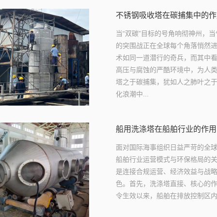
不锈钢吸收塔在碳捕集中的作
当“双碳”目标的号角响彻神州，
的突围战正在全球每个角落悄然
术如同一道潜行的奇兵，而其中
高压与腐蚀的严酷环境中，为人
塔之于碳捕集，犹如人之肺叶之
化浪潮中...
船用洗涤塔在船舶行业的作用
面对国际海事组织日益严苛的全
船舶行业运营模式与环保格局的
是连接合规运营、经济效益与战
色。首先，洗涤塔直接、核心的作用是
令生效以来，船舶在排放控制区内使