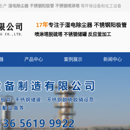
业生产
湿电除尘器
不锈钢阳极管
不锈钢喷淋塔
等环保设备和化工设备
17年
专注于
湿电除尘器
不锈钢阳极管
喷淋塔脱硫塔
不锈钢储罐
反应釜加工
器
产品中心
案例展示
新闻中心