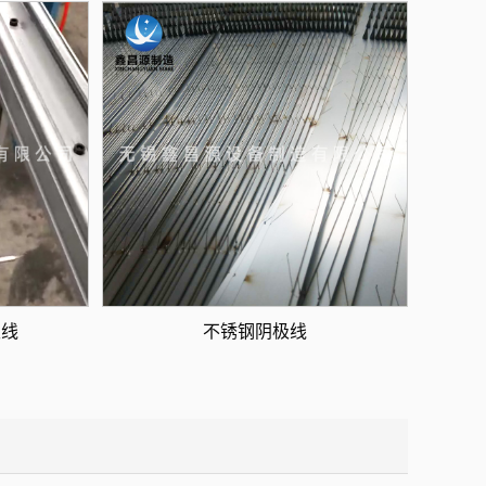
极线
不锈钢阴极线