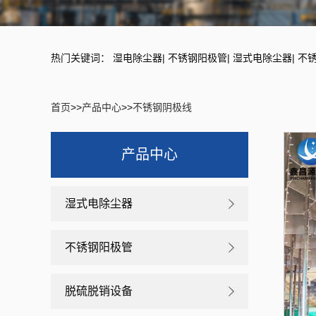
热门关键词：
湿电除尘器
|
不锈钢阳极管
|
湿式电除尘器
|
不
首页
>>
产品中心
>>
不锈钢阴极线
产品中心
湿式电除尘器
不锈钢阳极管
脱硫脱销设备