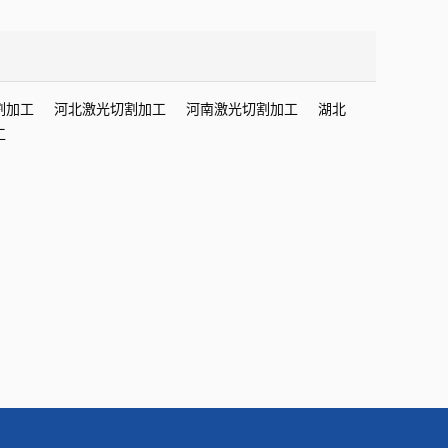
割加工
河北激光切割加工
河南激光切割加工
湖北
工