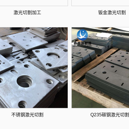
激光切割加工
钣金激光切割
不锈钢激光切割
Q235碳钢激光切