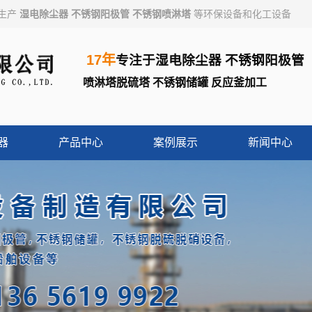
业生产
湿电除尘器
不锈钢阳极管
不锈钢喷淋塔
等环保设备和化工设备
17年
专注于
湿电除尘器
不锈钢阳极管
喷淋塔脱硫塔
不锈钢储罐
反应釜加工
器
产品中心
案例展示
新闻中心