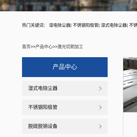
热门关键词：
湿电除尘器
|
不锈钢阳极管
|
湿式电除尘器
|
不
首页
>>
产品中心
>>
激光切割加工
产品中心
湿式电除尘器
不锈钢阳极管
脱硫脱销设备