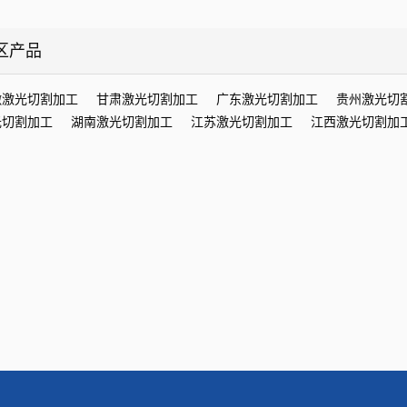
区产品
徽激光切割加工
甘肃激光切割加工
广东激光切割加工
贵州激光切
光切割加工
湖南激光切割加工
江苏激光切割加工
江西激光切割加