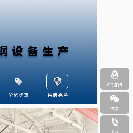
QQ咨询
微信
电话