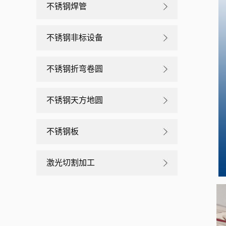
不锈钢焊管
不锈钢非标设备
不锈钢折弯卷圆
不锈钢天方地圆
不锈钢板
激光切割加工