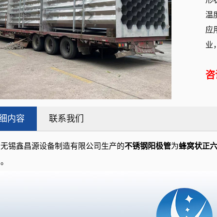
温
应
业
咨
细内容
联系我们
无锡鑫昌源设备制造有限公司生产的
不锈钢阳极管
为
蜂窝状正
高。