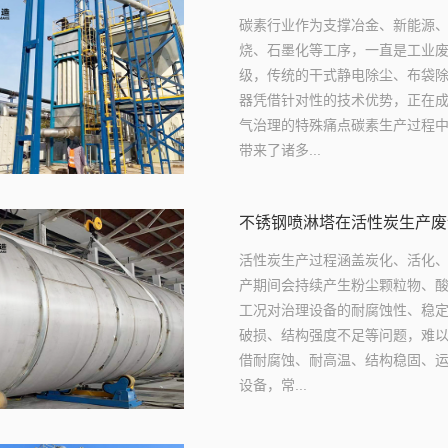
碳素行业作为支撑冶金、新能源
烧、石墨化等工序，一直是工业
级，传统的干式静电除尘、布袋
器凭借针对性的技术优势，正在
气治理的特殊痛点碳素生产过程
带来了诸多...
不锈钢喷淋塔在活性炭生产废
活性炭生产过程涵盖炭化、活化
产期间会持续产生粉尘颗粒物、
工况对治理设备的耐腐蚀性、稳定
破损、结构强度不足等问题，难
借耐腐蚀、耐高温、结构稳固、
设备，常...