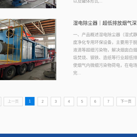
以及罐体形式...
湿电除尘器｜超低排放烟气深
一、产品概述湿电除尘器（湿式静
度净化专用环保设备，主要用于脱除
液滴等超细污染物，解决烟囱白
圾焚烧、钢铁、造纸等行业超低
使烟气内微细污染物荷电，在电
完...
1
上一页
2
3
4
5
6
7
下一页