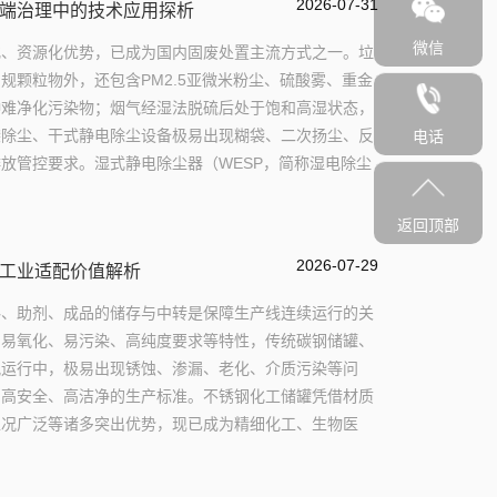
2026-07-31
端治理中的技术应用探析
微信
化、资源化优势，已成为国内固废处置主流方式之一。垃
规颗粒物外，还包含PM2.5亚微米粉尘、硫酸雾、重金
种难净化污染物；烟气经湿法脱硫后处于饱和高湿状态，
袋除尘、干式静电除尘设备极易出现糊袋、二次扬尘、反
电话
放管控要求。湿式静电除尘器（WESP，简称湿电除尘
返回顶部
2026-07-29
工业适配价值解析
料、助剂、成品的储存与中转是保障生产线连续运行的关
、易氧化、易污染、高纯度要求等特性，传统碳钢储罐、
况运行中，极易出现锈蚀、渗漏、老化、介质污染等问
、高安全、高洁净的生产标准。不锈钢化工储罐凭借材质
工况广泛等诸多突出优势，现已成为精细化工、生物医