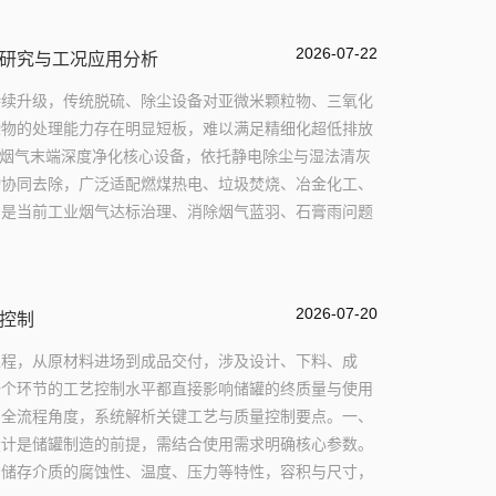
2026-07-22
研究与工况应用分析
持续升级，传统脱硫、除尘设备对亚微米颗粒物、三氧化
染物的处理能力存在明显短板，难以满足精细化超低排放
为烟气末端深度净化核心设备，依托静电除尘与湿法清灰
物协同去除，广泛适配燃煤热电、垃圾焚烧、冶金化工、
，是当前工业烟气达标治理、消除烟气蓝羽、石膏雨问题
2026-07-20
控制
工程，从原材料进场到成品交付，涉及设计、下料、成
一个环节的工艺控制水平都直接影响储罐的终质量与使用
的全流程角度，系统解析关键工艺与质量控制要点。一、
设计是储罐制造的前提，需结合使用需求明确核心参数。
：储存介质的腐蚀性、温度、压力等特性，容积与尺寸，