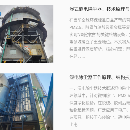
湿式静电除尘器：技术原理与
在当前全球环保标准日益严苛的
PM2.5、酸雾气溶胶及重金属等
实现“超低排放”的关键终端设备
等领域确立了重要地位。本文将
装备进行深度解析。核心机理：
在经典...
湿电除尘器工作原理、结构技
一、湿电除尘器技术概述湿电除尘
理领域中，针对微细粉尘、PM2
深度净化设备。在脱硫、脱硝后
粒物超标问题，广泛应用于电厂
造项目。相较于布袋除尘、静电
比电...