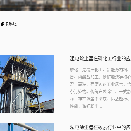
锈钢喷淋塔
湿电除尘器在磷化工行业的应
磷化工是精细化工、新能源材料
备、磷酸盐加工、磷矿煅烧等核
湿、高粘、强腐蚀的工业尾气，
杂污染物。传统布袋除尘、干式
障，存在除尘不彻底、排放超标
性能、微细粉尘...
湿电除尘器在碳素行业中的应