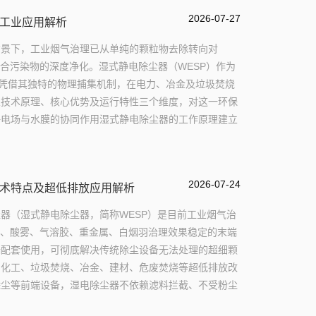
2026-07-27
工业应用解析
背景下，工业烟气治理已从单纯的颗粒物去除转向对
复合污染物的深度净化。湿式静电除尘器（WESP）作为
，凭借其独特的物理捕集机制，在电力、冶金及垃圾焚烧
从技术原理、核心优势及运行特性三个维度，对这一环保
静电场与水膜的协同作用湿式静电除尘器的工作原理建立
2026-07-24
术特点及超低排放应用解析
器（湿式静电除尘器，简称WESP）是目前工业烟气治
.5、酸雾、气溶胶、重金属、白烟羽治理效果稳定的末端
端配套使用，可彻底解决传统除尘设备无法处理的超细颗
、化工、垃圾焚烧、冶金、建材、危废焚烧等超低排放改
除尘等前端设备，湿电除尘器不依赖滤料拦截、不受粉尘