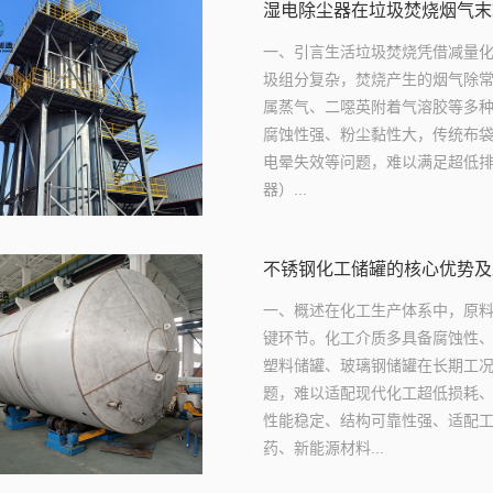
湿电除尘器在垃圾焚烧烟气末
一、引言生活垃圾焚烧凭借减量
圾组分复杂，焚烧产生的烟气除常
属蒸气、二噁英附着气溶胶等多
腐蚀性强、粉尘黏性大，传统布
电晕失效等问题，难以满足超低排
器）...
不锈钢化工储罐的核心优势及
一、概述在化工生产体系中，原
键环节。化工介质多具备腐蚀性
塑料储罐、玻璃钢储罐在长期工
题，难以适配现代化工超低损耗
性能稳定、结构可靠性强、适配
药、新能源材料...