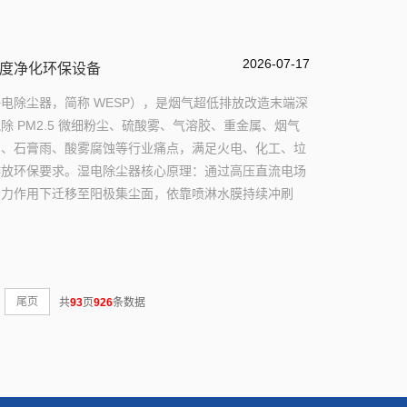
2026-07-17
度净化环保设备
电除尘器，简称 WESP），是烟气超低排放改造末端深
 PM2.5 微细粉尘、硫酸雾、气溶胶、重金属、烟气
烟、石膏雨、酸雾腐蚀等行业痛点，满足火电、化工、垃
排放环保要求。湿电除尘器核心原理：通过高压直流电场
场力作用下迁移至阳极集尘面，依靠喷淋水膜持续冲刷
尾页
共
93
页
926
条数据