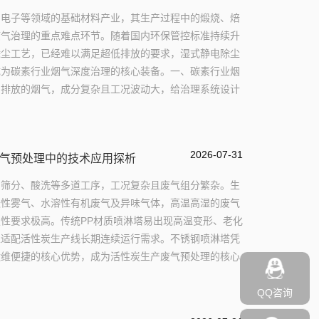
、电子等领域的基础材料产业，其生产过程中的煅烧、焙
废气治理的重点难点环节。随着国内环保管控标准持续升
除尘工艺，已经难以满足超低排放的要求，湿式静电除尘
成为碳素行业烟气深度治理的核心装备。一、碳素行业烟
中排放的烟气，成分复杂且工况波动大，给治理系统设计
2026-07-31
气预处理中的技术应用探析
、筛分、酸洗等多道工序，工况复杂且废气组分繁杂。生
酸性雾气、水溶性有机废气及异味气体，高温高湿的废气
性要求极高。传统PP材质喷淋塔易出现高温变形、老化
以适配活性炭生产线长期连续运行需求。不锈钢喷淋塔凭
运维便捷的核心优势，成为活性炭生产废气预处理的核心
QQ咨询