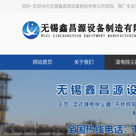
您好~欢迎访问无锡鑫昌源设备制造有限公司官网，我厂专
网站首页
关于我们
湿电除尘