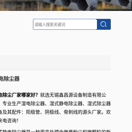
电除尘器
电除尘厂家哪家好？
就
选无锡鑫昌源设备制造有限公
，专业生产湿电除尘器、湿式静电除尘器、湿式除尘器
备及其配件：阳极管、阴极线、骨刺线的源头厂家。欢
来电咨询！