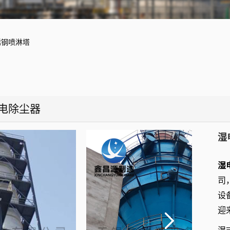
锈钢喷淋塔
电除尘器
湿
湿
司
设
迎