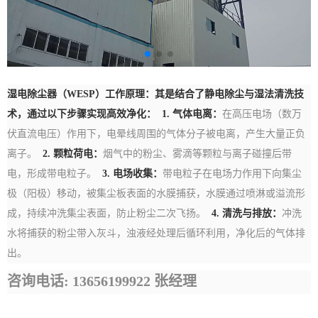
湿电除尘器（WESP）工作原理：其是结合了静电除尘与湿法清洗技
术，通过以下步骤实现高效净化：
1. 气体电离：
在高压电场（数万
伏直流电压）作用下，电晕线周围的气体分子被电离，产生大量正负
离子。
2. 颗粒荷电：
烟气中的粉尘、雾滴等颗粒与离子碰撞后带
电，形成带电粒子。
3. 电场收集：
带电粒子在电场力作用下向集尘
极（阳极）移动，被集尘板表面的水膜捕获，水膜通过喷淋或溢流形
成，持续冲洗集尘表面，防止粉尘二次飞扬。
4. 清洗与排放：
冲洗
水将捕获的粉尘带入灰斗，浊液经处理后循环利用，净化后的气体排
出。
咨询电话: 13656199922
张经理