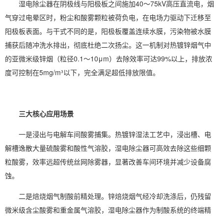
湿电除尘器在阴极线与阳极板之间施加40～75kV高压直流电，烟
气穿过电晕区时，粉尘和酸雾颗粒被荷负电，在电场力驱动下迁移至
阳极板表面。与干式不同的是，阳极板覆盖连续水膜，污染物被水膜
捕获后随冲洗水排出，彻底杜绝二次扬尘。这一机制对热镀锌烟气中
的亚微米级锌烟（粒径0.1～10μm）去除效率可达99%以上，排放浓
度可控制在5mg/m³以下，完全满足超低排放限值。
三大核心应用场景
一是浸出与电解车间酸雾捕集。热镀锌湿法工艺中，浸出槽、电
解槽逸散大量硫酸雾和酸性气溶胶，湿电除尘器可高效去除这些细颗
粒酸雾，效率远超传统丝网除雾器，显著改善车间环境并减少设备腐
蚀。
二是焙烧烟气制酸前精处理。锌焙烧烟气经冷却洗涤后，仍残留
微米级含尘酸雾和重金属气溶胶，湿电除尘器作为制酸系统的终端精