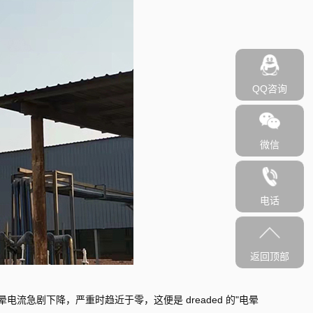
QQ咨询
微信
电话
返回顶部
急剧下降，严重时趋近于零，这便是 dreaded 的"电晕