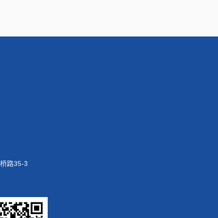
路35-3