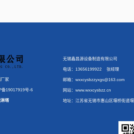
无锡鑫昌源设备制造有限公司
电话：
13656199922 张经理
制厂家
邮箱：
wxxcysbzzyxgs@163.com
P备19017919号-6
网站：
www.wxxcysbzz.cn
喷淋塔
地址：
江苏省无锡市惠山区堰桥街道堰桥