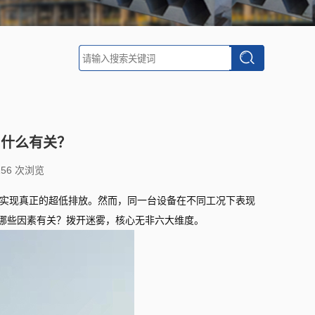
与什么有关？
156 次浏览
下，实现真正的超低排放。然而，同一台设备在不同工况下表现
与哪些因素有关？拨开迷雾，核心无非六大维度。