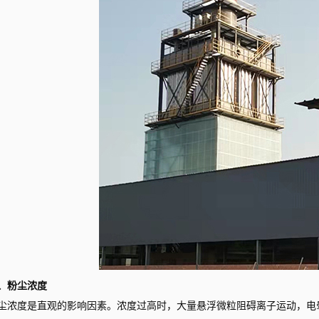
、粉尘浓度
尘浓度是直观的影响因素。浓度过高时，大量悬浮微粒阻碍离子运动，电晕电流