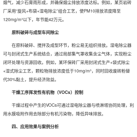
烟气，减少石膏雨形成，并确保烟尘排放浓度达标。例如，某页岩砖
厂采用“旋风+布袋+湿电除尘”组合工艺，使PM10排放浓度降至
120mg/m³以下，年节能42万元。
原料破碎与成型车间除尘
在原料破碎、搅拌及成型环节，粉尘易无组织排放。湿电除尘器
可与封闭式生产系统结合，通过局部集气罩收集含尘气体，实现粉尘
闭环处理与资源回收。例如，某环保砖厂采用封闭式生产+袋式除尘
+湿式除尘工艺，颗粒物排放浓度低于10mg/m³，同时回收废砖粉替
代30%黏土，提升经济效益。
干燥工序挥发性有机物（VOCs）控制
干燥过程中产生的VOCs可通过湿电除尘器与喷淋塔协同处理，利
用水膜吸附作用去除部分有机污染物，降低异味排放。
四、应用效果与案例分析