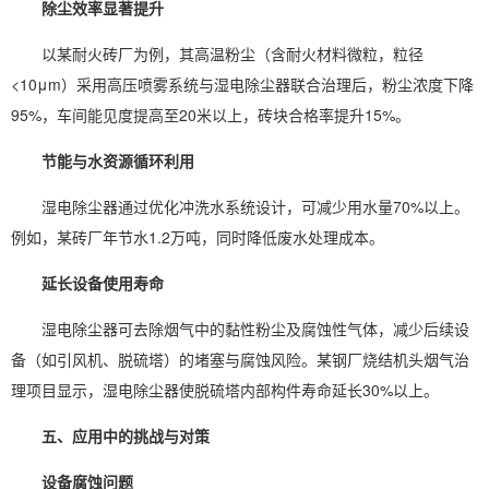
除尘效率显著提升
以某耐火砖厂为例，其高温粉尘（含耐火材料微粒，粒径
<10μm）采用高压喷雾系统与湿电除尘器联合治理后，粉尘浓度下降
95%，车间能见度提高至20米以上，砖块合格率提升15%。
节能与水资源循环利用
湿电除尘器通过优化冲洗水系统设计，可减少用水量70%以上。
例如，某砖厂年节水1.2万吨，同时降低废水处理成本。
延长设备使用寿命
湿电除尘器可去除烟气中的黏性粉尘及腐蚀性气体，减少后续设
备（如引风机、脱硫塔）的堵塞与腐蚀风险。某钢厂烧结机头烟气治
理项目显示，湿电除尘器使脱硫塔内部构件寿命延长30%以上。
五、应用中的挑战与对策
设备腐蚀问题