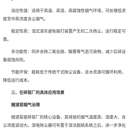
适应性强：适用于高温、高湿、高腐蚀性烟气环境，可处理低浓
度至中高浓度含尘烟气。
稳定性高：湿式清灰避免振打装置产生的二次扬尘，运行稳定可
靠。
多功能性：同步去除二氧化硫、酸雾等气态污染物，减少后续设
备腐蚀风险。
节能环保：能耗低于传统干式除尘设备，且水资源可循环利用，
降低运行成本。
三、在砖窑厂的具体应用场景
隧道窑烟气治理
隧道窑是砖窑厂的核心设备，其排放的烟气温度高、湿度大、含
尘浓度波动大。湿电除尘器可布置于湿法脱硫系统之后，进一步净化