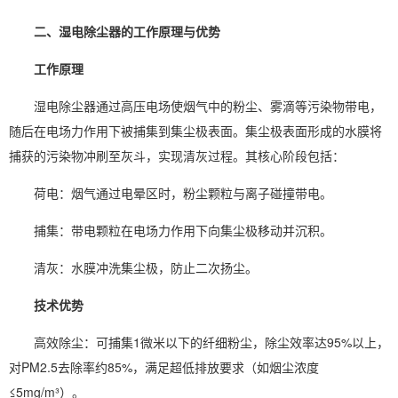
二、湿电除尘器的工作原理与优势
工作原理
湿电除尘器通过高压电场使烟气中的粉尘、雾滴等污染物带电，
随后在电场力作用下被捕集到集尘极表面。集尘极表面形成的水膜将
捕获的污染物冲刷至灰斗，实现清灰过程。其核心阶段包括：
荷电：烟气通过电晕区时，粉尘颗粒与离子碰撞带电。
捕集：带电颗粒在电场力作用下向集尘极移动并沉积。
清灰：水膜冲洗集尘极，防止二次扬尘。
技术优势
高效除尘：可捕集1微米以下的纤细粉尘，除尘效率达95%以上，
对PM2.5去除率约85%，满足超低排放要求（如烟尘浓度
≤5mg/m³）。