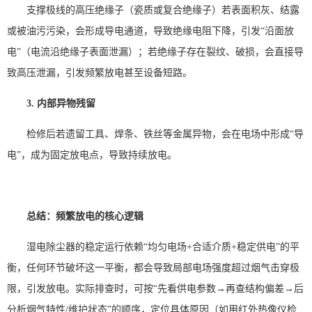
支撑极线的高压绝缘子（瓷质或复合绝缘子）若表面积灰、结露
或被油污污染，会形成导电通道，导致绝缘电阻下降，引发“沿面放
电”（电流沿绝缘子表面泄漏）；若绝缘子存在裂纹、破损，会直接导
致高压泄漏，引发频繁放电甚至设备短路。
3. 内部异物残留
检修后若遗留工具、焊条、铁丝等金属异物，会在电场中形成“导
电”，成为固定放电点，导致持续放电。
总结：频繁放电的核心逻辑
湿电除尘器的稳定运行依赖“均匀电场+合适介质+稳定供电”的平
衡，任何环节破坏这一平衡，都会导致局部电场强度超过烟气击穿极
限，引发放电。实际排查时，可按“先看供电参数→再查结构偏差→后
分析烟气特性/维护状态”的顺序，定位具体原因（如用红外热像仪检