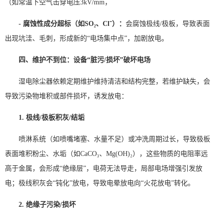
（如常温下空气击穿电压3kV/mm，
- 腐蚀性成分超标（如SO₂、Cl⁻）：
会腐蚀极线/极板，导致表面
出现坑洼、毛刺，形成新的“电场集中点”，加剧放电。
四、维护不到位：设备“脏污/损坏”破坏电场
湿电除尘器依赖定期维护维持清洁和结构完整，若维护缺失，会
导致污染物堆积或部件损坏，诱发放电：
1. 极线/极板积灰/结垢
喷淋系统（如喷嘴堵塞、水量不足）或冲洗周期过长，导致极板
表面堆积粉尘、水垢（如CaCO₃、Mg(OH)₂），这些物质的电阻率远
高于金属，会形成“绝缘层”，电荷无法导走，局部电场增强引发放
电；极线积灰会“钝化”放电，导致电晕放电向“火花放电”转化。
2. 绝缘子污染/损坏