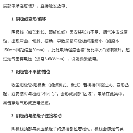
局部电场强度骤升，直接触发放电：
1. 阴极线变形/偏移
阴极线（如芒刺线、碳纤维线）因安装张力不足、烟气冲击或腐
蚀，出现弯曲、倾斜、摆动，导致局部与极板间距缩小（如原本
150mm间距缩至50mm），此处电场强度会按“反比平方”规律飙升，超
过烟气击穿电压（通常3-6kV/mm），引发频繁放电。
2. 阳极管不平整/错位
收尘阳极管/阳极板（如蜂窝式、板式）若拼接间隙过大、变形凸
起，或安装时与极线“不同心”，会形成局部“区域”，电场在此集中，
易击穿烟气形成放电通道。
3. 阴极线与绝缘子连接松动
阴极线顶部与高压绝缘子的连接部位若松动，极线会随烟气晃