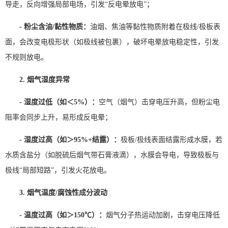
导走，反向增强局部电场，引发“反电晕放电”；
- 粉尘含油/黏性物质：
油烟、焦油等黏性物质附着在极线/极板表
面，会改变电极形状（如极线被包裹），破坏电晕放电稳定性，引发
不规则放电。
2. 烟气湿度异常
- 湿度过低（如＜5%）：
空气（烟气）击穿电压升高，但粉尘电
阻率会同步上升，易形成反电晕；
- 湿度过高（如＞95%+结露）：
极板/极线表面结露形成水膜，若
水质含盐分（如脱硫后烟气带石膏液滴），水膜会导电，导致极板与
极线“局部短路”，引发火花放电。
3. 烟气温度/腐蚀性成分波动
- 温度过高（如＞150℃）：
烟气分子热运动加剧，击穿电压降低