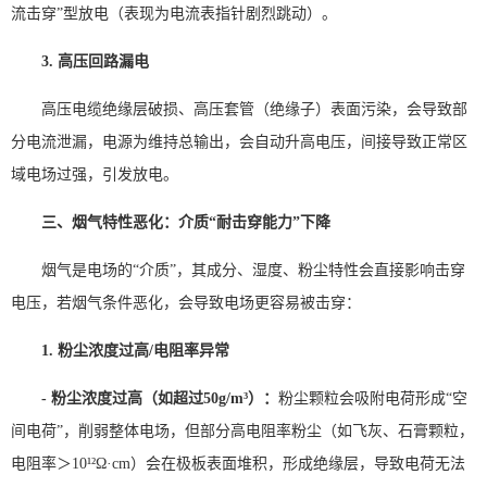
流击穿”型放电（表现为电流表指针剧烈跳动）。
3. 高压回路漏电
高压电缆绝缘层破损、高压套管（绝缘子）表面污染，会导致部
分电流泄漏，电源为维持总输出，会自动升高电压，间接导致正常区
域电场过强，引发放电。
三、烟气特性恶化：介质“耐击穿能力”下降
烟气是电场的“介质”，其成分、湿度、粉尘特性会直接影响击穿
电压，若烟气条件恶化，会导致电场更容易被击穿：
1. 粉尘浓度过高/电阻率异常
- 粉尘浓度过高（如超过50g/m³）：
粉尘颗粒会吸附电荷形成“空
间电荷”，削弱整体电场，但部分高电阻率粉尘（如飞灰、石膏颗粒，
电阻率＞10¹²Ω·cm）会在极板表面堆积，形成绝缘层，导致电荷无法