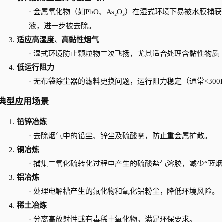
·
金属氧化物（如
PbO、As₂O₃）在湿式环境下易被水膜捕
液，进一步被去除。
3.
适应高湿度、高黏性烟气
·
湿式环境防止颗粒物二次飞扬，尤其适合处理含黏性物质
4.
低运行阻力
·
无布袋除尘器的滤料更换问题，运行阻力稳定（通常
<30
典型应用场景
1.
铅锌冶炼
·
去除烟气中的铅尘、锌尘及硫酸雾，防止重金属扩散。
2.
铜冶炼
·
捕集二氧化硫转化过程中产生的硫酸盐气溶胶，减少
“蓝
3.
铝冶炼
·
处理电解槽产生的氟化物和氧化铝粉尘，降低环境风险。
4.
稀土冶炼
·
分离高放射性或有毒稀土氧化物，满足环保要求。