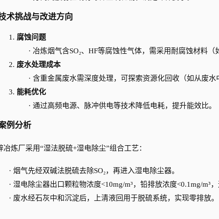
技术挑战与改进方向
1.
腐蚀问题
·
冶炼烟气含
SO₂、HF等腐蚀性气体，需采用耐腐蚀材料
2.
废水处理成本
·
含重金属废水需深度处理，可探索资源化回收（如从废水
3.
能耗优化
·
通过高频电源、脉冲供电等技术降低电耗，提升能效比。
案例分析
锌冶炼厂采用
“湿法脱硫+湿电除尘”组合工艺：
·
烟气先经双碱法脱硫去除
SO₂，再进入湿电除尘器。
·
湿电除尘器出口颗粒物浓度
<10mg/m³，铅排放浓度<0.1mg/
·
废水经石灰中和沉淀后，上清液回用于脱硫系统，实现零排放。