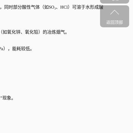
获，同时部分酸性气体（如SO₃、HCl）可溶于水形成酸
返回顶部
（如氧化锌、氧化铅）的冶炼烟气。
0Pa），能耗较低。
烟”现象。