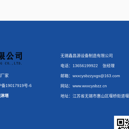
无锡鑫昌源设备制造有限公司
电话：
13656199922 张经理
制厂家
邮箱：
wxxcysbzzyxgs@163.com
P备19017919号-6
网站：
www.wxxcysbzz.cn
喷淋塔
地址：
江苏省无锡市惠山区堰桥街道堰桥