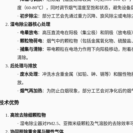
度（60-80℃），同时调节烟气湿度至饱和状态，避免设
·
初步除尘
：部分工艺会先通过重力沉降、旋风除尘或电除
2.
湿电除尘器核心处理
·
电晕放电
：高压直流电在阳极（集尘极）和阴极（放电极
·
颗粒物荷电
：烟气中的颗粒物（包括金属氧化物、硫酸盐
·
捕集与清除
：带电颗粒在电场力作用下向阳极移动，附着
清除。
3.
后处理与排放
·
废水处理
：冲洗水含重金属（如铅、砷、镉等）和酸性物
放。
·
烟气再加热
：为防止白烟现象，部分工艺会对净化后的烟
技术优势
1.
高效去除细颗粒物
·
湿电除尘器对
PM2.5、亚微米级颗粒及气溶胶的去除效率
2.
协同脱除重金属与酸性气体