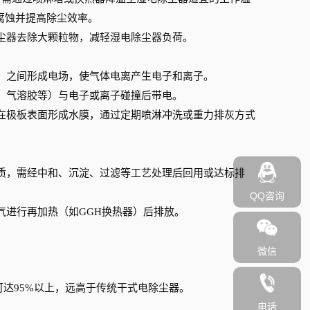
备腐蚀并提高除尘效率。
尘器去除大颗粒物，减轻湿电除尘器负荷。
）之间形成电场，使气体电离产生电子和离子。
、气溶胶等）与电子或离子碰撞后带电。
在极板表面形成水膜，通过定期喷淋冲洗或重力排灰方式
质，需经中和、沉淀、过滤等工艺处理后回用或达标排
QQ咨询
气进行再加热（如
GGH换热器）后排放。
微信
可达95%以上，远高于传统干式电除尘器。
电话