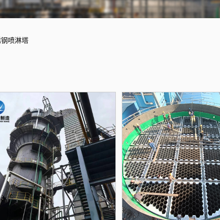
锈钢喷淋塔