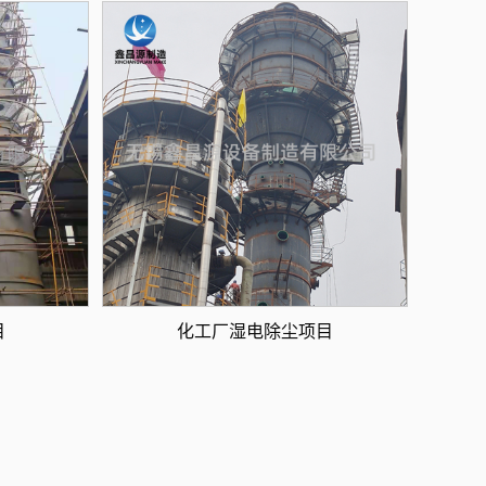
目
化工厂湿电除尘项目