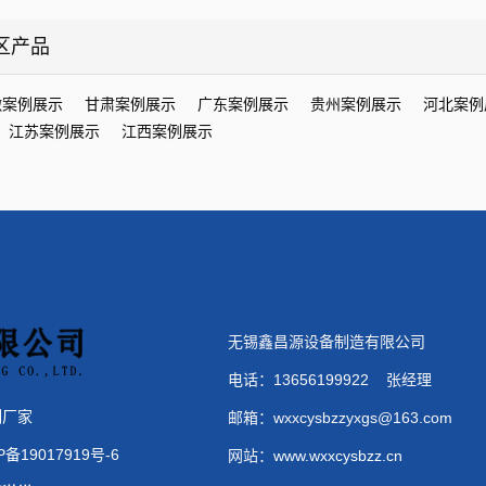
区产品
徽案例展示
甘肃案例展示
广东案例展示
贵州案例展示
河北案例
江苏案例展示
江西案例展示
无锡鑫昌源设备制造有限公司
电话：
13656199922 张经理
制厂家
邮箱：
wxxcysbzzyxgs@163.com
P备19017919号-6
网站：
www.wxxcysbzz.cn