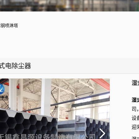
锈钢喷淋塔
式电除尘器
湿
湿
司
设
迎